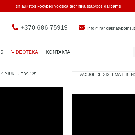
Itin aukštos kokybės vokiška technika statybos darbams
+370 686 75919
info@irankiaistatyboms.lt
I
US
VIDEOTEKA
KONTAKTAI
K PJŪKLU EDS 125
VACUGLIDE SISTEMA EIBENS