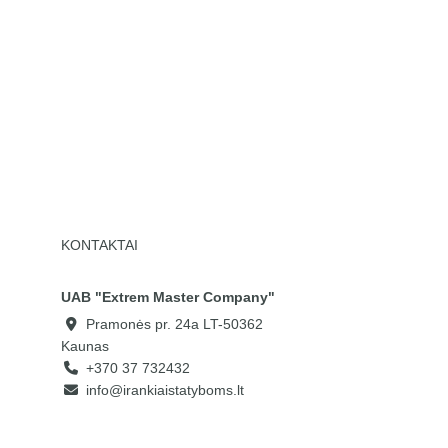
KONTAKTAI
UAB "Extrem Master Company"
Pramonės pr. 24a LT-50362
Kaunas
+370 37 732432
info@irankiaistatyboms.lt