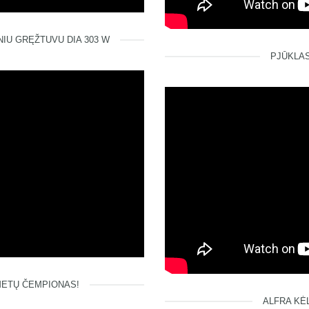
IU GRĘŽTUVU DIA 303 W
PJŪKLAS
METŲ ČEMPIONAS!
ALFRA KĖ