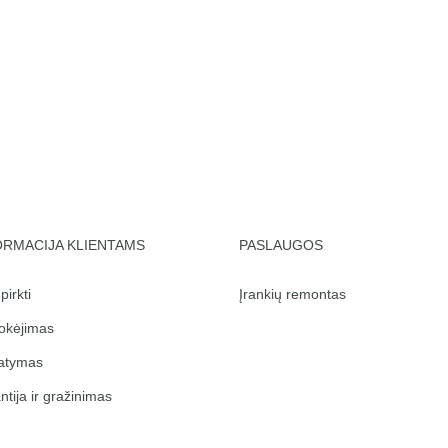
ORMACIJA KLIENTAMS
PASLAUGOS
pirkti
Įrankių remontas
kėjimas
tatymas
ntija ir gražinimas