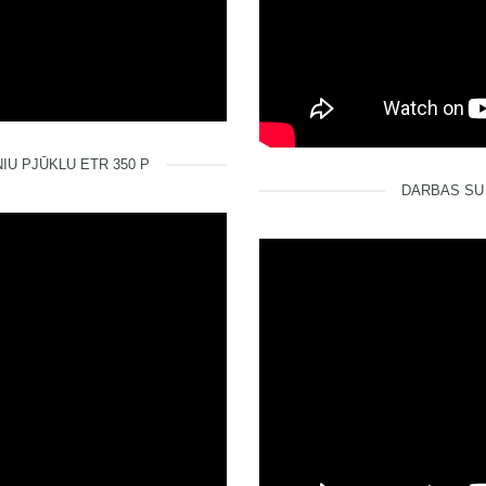
U PJŪKLU ETR 350 P
DARBAS SU 